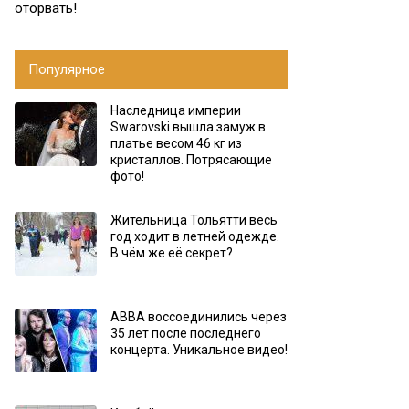
оторвать!
Популярное
Наследница империи
Swarovski вышла замуж в
платье весом 46 кг из
кристаллов. Потрясающие
фото!
Жительница Тольятти весь
год ходит в летней одежде.
В чём же её секрет?
АВВА воссоединились через
35 лет после последнего
концерта. Уникальное видео!