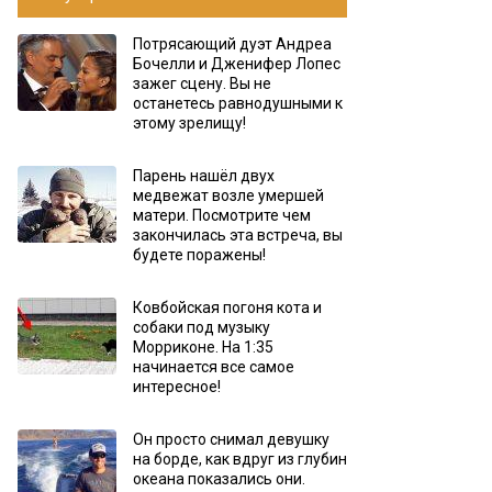
Потрясающий дуэт Андреа
Бочелли и Дженифер Лопес
зажег сцену. Вы не
останетесь равнодушными к
этому зрелищу!
Парень нашёл двух
медвежат возле умершей
матери. Посмотрите чем
закончилась эта встреча, вы
будете поражены!
Ковбойская погоня кота и
собаки под музыку
Морриконе. На 1:35
начинается все самое
интересное!
Он просто снимал девушку
на борде, как вдруг из глубин
океана показались они.