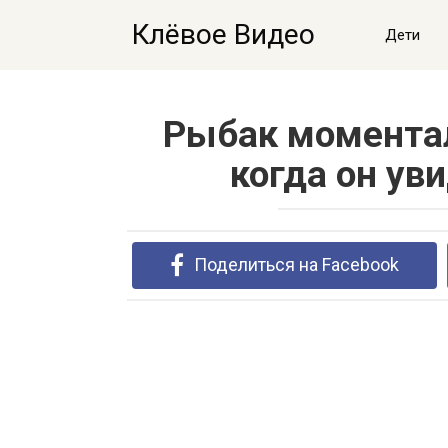
Перейти
Клёвое Видео
к
Дети
контенту
Рыбак моментал
когда он ув
Поделиться на Facebook