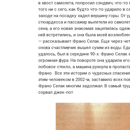
в хвост самолета, попросил сэндвич, что-то 
того ни с сего, как будто что-то ударило в
заходе на посадку задел вершину горы. От у
стюардесса и пассажир вылетели из самолет
сена, а его новая знакомая зацепилась одежд
ней встретились, и она была моей возлюбле
— рассказывает Франо Селак. Еще через четы
снова счастливчик вышел сухим из воды. Ед
удалось, был в середине 90-х. Франо Селак 
огромная фура. На повороте она ударила его
лобовое стекло, а машина рухнула в пропасть
Франо . Все эти истории о чудесных спасения
этим человеком в 2002-м, заставило всех п
Франо Селак многим задолжал. В самый труд
сорвал джек-пот.