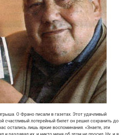
рыша. О Франо писали в газетах. Этот удачливый
ой счастливый лотерейный билет он решил сохранить до
час остались лишь яркие воспоминания. «Знаете, эти
л и раздавал их, и никто меня об этом не просил. Ну, и я