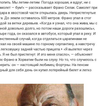
попить. Мы летим-летим. Погода хорошая, и вдруг, ни с
 самолет — бум!» — рассказывает Франо Селак. Самолет при
дара в хвостовой части открылась дверь. Непристегнутые
а. До земли оставалось 600 метров. Франо упал в стог
ой за ветки деревьев. «Когда я узнал, что она жива, мы с
нной довольно долго, но потом наши дороги разошлись»,
ре года, он оказался в автобусе, который упал в реку. И
инственный случай, когда отделаться царапинами не
ехал на своей машине по горному серпантину, а навстречу
 легковушку задней частью прицепа.+ «Я вылетел через
. Я не был пристегнут. И это меня спасло», — объясняет
х Франо в Хорватии были на слуху. Но то, что случилось с
оверить: он — настоящий любимец Фортуны. На пенсии
ный для себя день он купил лотерейный билет и легко